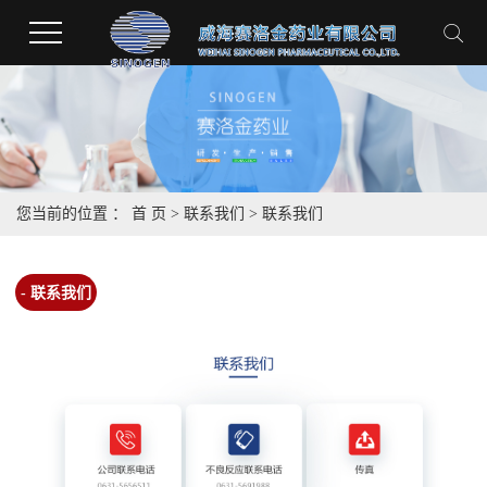
您当前的位置 ：
首 页
>
联系我们
>
联系我们
- 联系我们